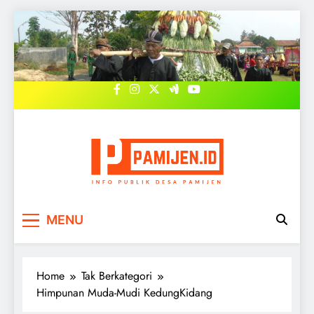
Skip
to
content
PAMIJEN.ID
Pemerintah Desa Pamijen, Sokaraja,
MENU
Banyumas
Home
Tak Berkategori
Himpunan Muda-Mudi KedungKidang