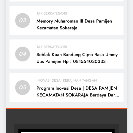
TAK BERKATEGORI
03
Memory Muharoman III Desa Pamijen
Kecamatan Sokaraja
TAK BERKATEGORI
04
Seblak Kuah Bandung Cipta Rasa Ummy
Uus Pamijen Hp : 081554030333
INOVASI DESA
KERAJINAN TANGAN
05
Program Inovasi Desa | DESA PAMIJEN
KECAMATAN SOKARAJA Berdaya Dari
Desa Di Negriku Sendiri