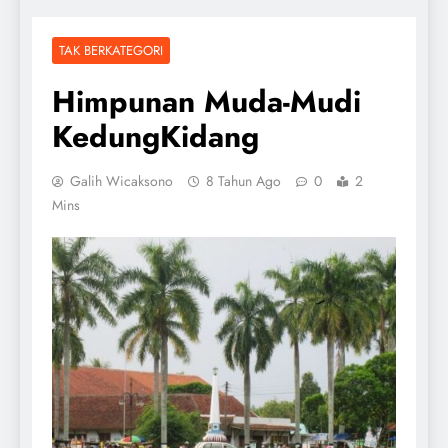
TAK BERKATEGORI
Himpunan Muda-Mudi
KedungKidang
Galih Wicaksono
8 Tahun Ago
0
2
Mins