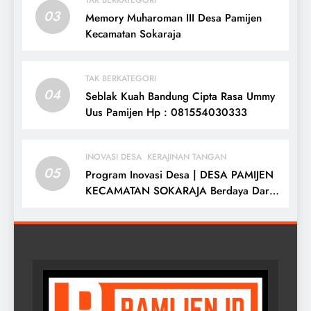
TAK BERKATEGORI
03
Memory Muharoman III Desa Pamijen
Kecamatan Sokaraja
TAK BERKATEGORI
04
Seblak Kuah Bandung Cipta Rasa Ummy
Uus Pamijen Hp : 081554030333
INOVASI DESA
KERAJINAN TANGAN
05
Program Inovasi Desa | DESA PAMIJEN
KECAMATAN SOKARAJA Berdaya Dari
Desa Di Negriku Sendiri