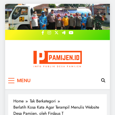
Skip
to
content
PAMIJEN.ID
Pemerintah Desa Pamijen, Sokaraja,
MENU
Banyumas
Home
Tak Berkategori
Berlatih Kosa Kata Agar Terampil Menulis Website
Desa Pamijen, oleh Firdaus T