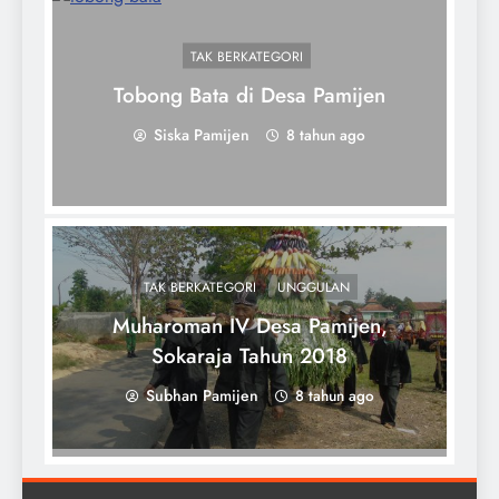
TAK BERKATEGORI
Tobong Bata di Desa Pamijen
Siska Pamijen
8 tahun ago
TAK BERKATEGORI
UNGGULAN
Muharoman IV Desa Pamijen,
Sokaraja Tahun 2018
Subhan Pamijen
8 tahun ago