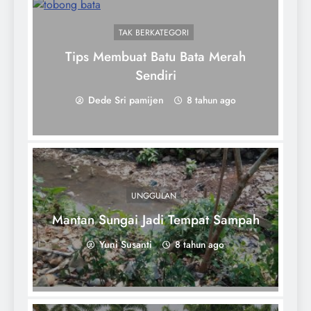
TAK BERKATEGORI
Tips Membuat Batu Bata Merah
Sendiri
Dede Sri pamijen
8 tahun ago
UNGGULAN
Mantan Sungai Jadi Tempat Sampah
Yuni Susanti
8 tahun ago