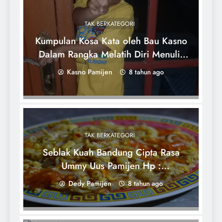
TAK BERKATEGORI
Kumpulan Kosa Kata oleh Bau Kasno
Dalam Rangka Melatih Diri Menulis
Website Desa Pamijen
Kasno Pamijen
8 tahun ago
TAK BERKATEGORI
Seblak Kuah Bandung Cipta Rasa
Ummy Uus Pamijen Hp :
081554030333
Dedy Pamijen
8 tahun ago