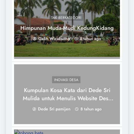
TAK BERKATEGORI
Himpunan Muda-Mudi KedungKidang
Galih Wicaksono
8 tahun ago
INOVASI DESA
Kumpulan Kosa Kata dari Dede Sri
Mulida untuk Menulis Website Desa
Pamijen
Dede Sri pamijen
8 tahun ago