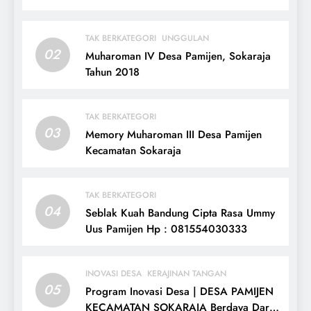
TAK BERKATEGORI
UNGGULAN
02
Muharoman IV Desa Pamijen, Sokaraja
Tahun 2018
TAK BERKATEGORI
03
Memory Muharoman III Desa Pamijen
Kecamatan Sokaraja
TAK BERKATEGORI
04
Seblak Kuah Bandung Cipta Rasa Ummy
Uus Pamijen Hp : 081554030333
INOVASI DESA
KERAJINAN TANGAN
05
Program Inovasi Desa | DESA PAMIJEN
KECAMATAN SOKARAJA Berdaya Dari