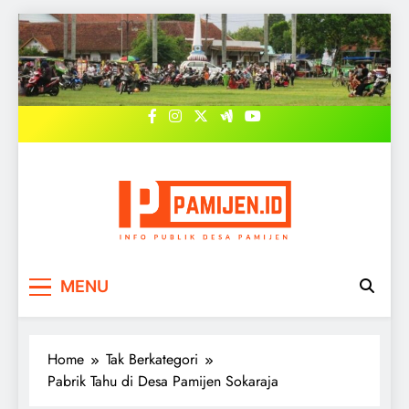
Skip
to
content
PAMIJEN.ID
Pemerintah Desa Pamijen, Sokaraja,
MENU
Banyumas
Home
Tak Berkategori
Pabrik Tahu di Desa Pamijen Sokaraja