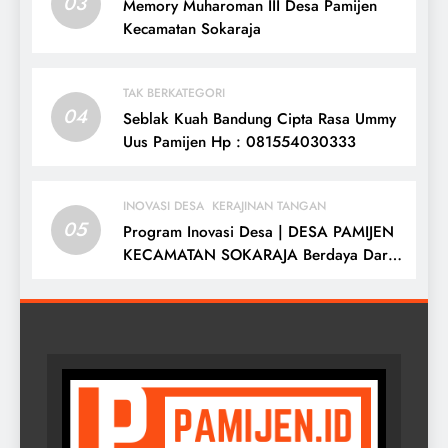
03
Memory Muharoman III Desa Pamijen
Kecamatan Sokaraja
TAK BERKATEGORI
04
Seblak Kuah Bandung Cipta Rasa Ummy
Uus Pamijen Hp : 081554030333
INOVASI DESA
KERAJINAN TANGAN
05
Program Inovasi Desa | DESA PAMIJEN
KECAMATAN SOKARAJA Berdaya Dari
Desa Di Negriku Sendiri