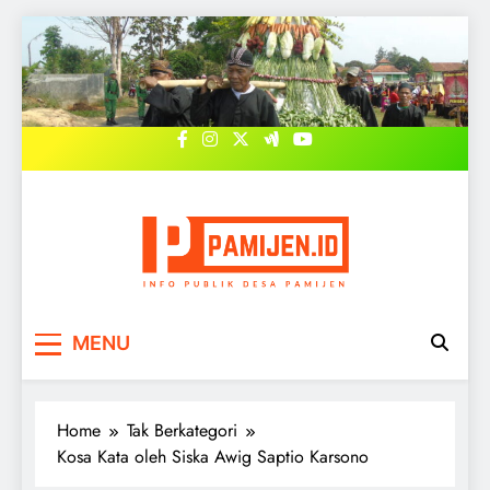
Skip
to
content
PAMIJEN.ID
Pemerintah Desa Pamijen, Sokaraja,
MENU
Banyumas
Home
Tak Berkategori
Kosa Kata oleh Siska Awig Saptio Karsono