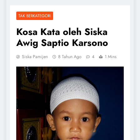
TAK BERKATEGORI
Kosa Kata oleh Siska
Awig Saptio Karsono
Siska Pamijen
8 Tahun Ago
4
1 Mins